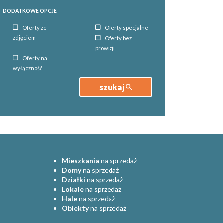
DODATKOWE OPCJE
Oferty ze
Oferty specjalne
zdjęciem
Oferty bez
prowizji
Oferty na
wyłączność
szukaj
Mieszkania
na sprzedaż
Domy
na sprzedaż
Działki
na sprzedaż
Lokale
na sprzedaż
Hale
na sprzedaż
Obiekty
na sprzedaż