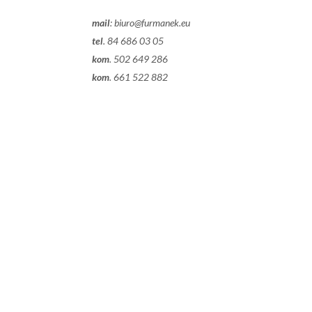
mail
:
biuro@furmanek.eu
tel
. 84 686 03 05
kom
. 502 649 286
kom
. 661 522 882