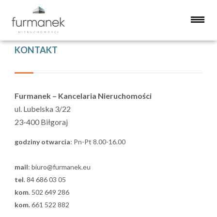
Strona główna
KONTAKT
Furmanek – Kancelaria Nieruchomości
ul. Lubelska 3/22
23-400 Biłgoraj
godziny otwarcia
: Pn-Pt 8.00-16.00
mail
:
biuro@furmanek.eu
tel
. 84 686 03 05
kom
. 502 649 286
kom.
661 522 882