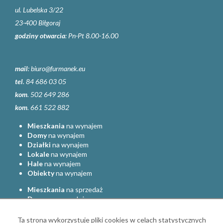
ul. Lubelska 3/22
23-400 Biłgoraj
godziny otwarcia
: Pn-Pt 8.00-16.00
mail
:
biuro@furmanek.eu
tel
. 84 686 03 05
kom
. 502 649 286
kom
. 661 522 882
Mieszkania
na wynajem
Domy
na wynajem
Działki
na wynajem
Lokale
na wynajem
Hale
na wynajem
Obiekty
na wynajem
Mieszkania
na sprzedaż
Domy
na sprzedaż
Działki
na sprzedaż
Lokale
na sprzedaż
Ta strona wykorzystuje pliki cookies w celach statystycznych