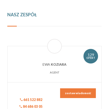
NASZ ZESPÓŁ
129
OFERT
EWA
KOZIARA
AGENT
zostaw wiadomość
661 522 882
84 686 03 05