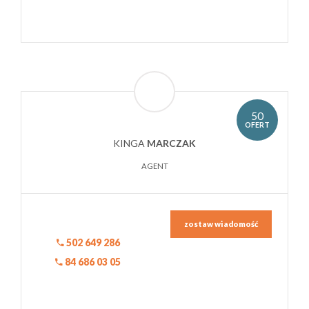
50
OFERT
KINGA
MARCZAK
AGENT
zostaw wiadomość
502 649 286
84 686 03 05