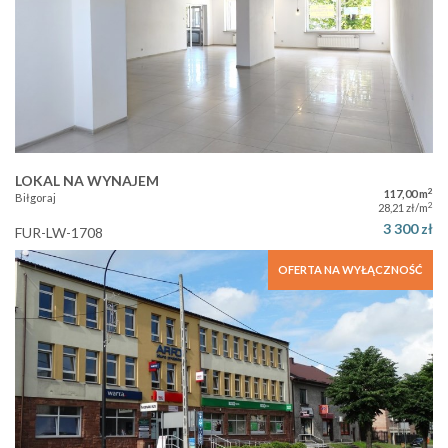
LOKAL NA WYNAJEM
2
117,00 m
Biłgoraj
2
28,21 zł/m
3 300 zł
FUR-LW-1708
OFERTA NA WYŁĄCZNOŚĆ