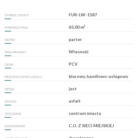
FUR-LW-1587
SYMBOL OFERTY
65,00 m²
POWIERZCHNIA
parter
PIĘTRO
Własność
STAN PRAWNY
PCV
OKNA
biurowy, handlowo-usługowy
PRZEZNACZENIE LOKALU
jest
WODA
asfalt
DOJAZD
centrum miasta
OTOCZENIE
C.O. Z SIECI MIEJSKIEJ
OGRZEWANIE
dwustronne