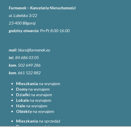
Furmanek – Kancelaria Nieruchomości
ul. Lubelska 3/22
23-400 Biłgoraj
godziny otwarcia
: Pn-Pt 8.00-16.00
mail
:
biuro@furmanek.eu
tel
. 84 686 03 05
kom
. 502 649 286
kom
. 661 522 882
Mieszkania
na wynajem
Domy
na wynajem
Działki
na wynajem
Lokale
na wynajem
Hale
na wynajem
Obiekty
na wynajem
Mieszkania
na sprzedaż
Domy
na sprzedaż