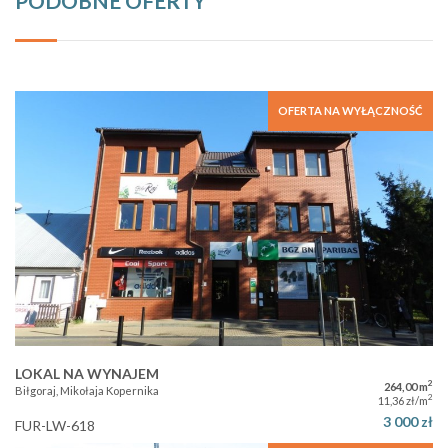
PODOBNE OFERTY
OFERTA NA WYŁĄCZNOŚĆ
LOKAL NA WYNAJEM
2
264,00 m
Biłgoraj, Mikołaja Kopernika
2
11,36 zł/m
3 000 zł
FUR-LW-618