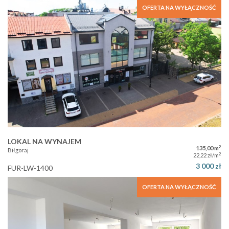
OFERTA NA WYŁĄCZNOŚĆ
LOKAL NA WYNAJEM
2
135,00 m
Biłgoraj
2
22,22 zł/m
3 000 zł
FUR-LW-1400
OFERTA NA WYŁĄCZNOŚĆ