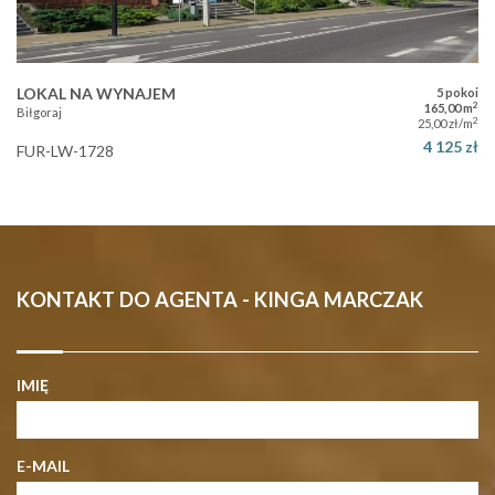
LOKAL NA WYNAJEM
5 pokoi
2
165,00 m
Biłgoraj
2
25,00 zł/m
4 125 zł
FUR-LW-1728
KONTAKT DO AGENTA - KINGA MARCZAK
IMIĘ
E-MAIL