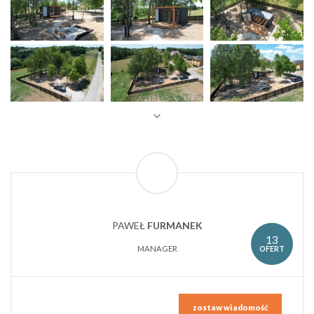
PAWEŁ
FURMANEK
13
OFERT
MANAGER
zostaw wiadomość