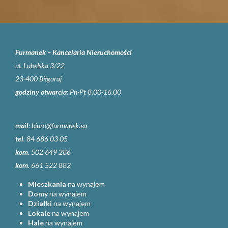
Furmanek – Kancelaria Nieruchomości
ul. Lubelska 3/22
23-400 Biłgoraj
godziny otwarcia
: Pn-Pt 8.00-16.00
mail
:
biuro@furmanek.eu
tel
. 84 686 03 05
kom
. 502 649 286
kom
. 661 522 882
Mieszkania
na wynajem
Domy
na wynajem
Działki
na wynajem
Lokale
na wynajem
Hale
na wynajem