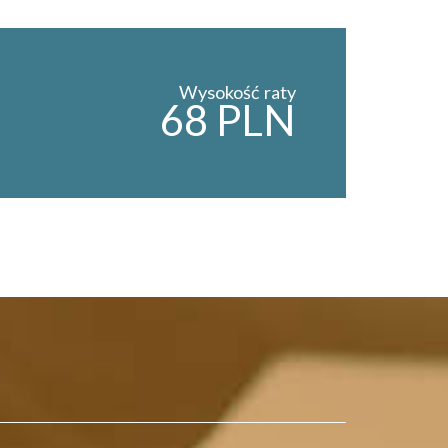
Wysokość raty
68 PLN