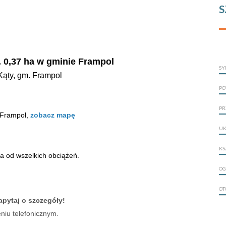
S
. 0,37 ha w gminie Frampol
SY
Kąty
, gm. Frampol
PO
PR
 Frampol,
zobacz mapę
UK
KS
na od wszelkich obciążeń.
OG
OT
apytaj o szczegóły!
iu telefonicznym.