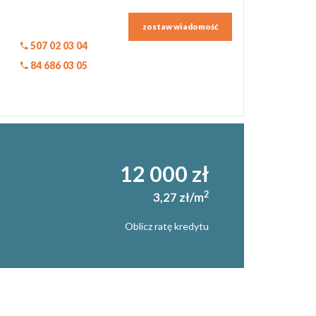
zostaw wiadomość
507 02 03 04
84 686 03 05
12 000 zł
2
3,27 zł/m
Oblicz ratę kredytu