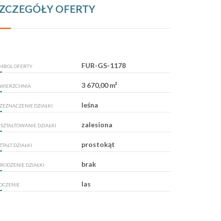
ZCZEGÓŁY OFERTY
FUR-GS-1178
MBOL OFERTY
3 670,00 m²
WIERZCHNIA
leśna
ZEZNACZENIE DZIAŁKI
zalesiona
SZTAŁTOWANIE DZIAŁKI
prostokąt
ZTAŁT DZIAŁKI
brak
RODZENIE DZIAŁKI
las
OCZENIE