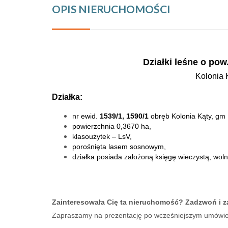
OPIS NIERUCHOMOŚCI
Działki leśne o pow
Kolonia 
Działka:
nr ewid.
1539/1, 1590/1
obręb Kolonia Kąty
, gm
powierzchnia 0,3670 ha,
klasoużytek – LsV,
porośnięta lasem sosnowym,
działka posiada założoną księgę wieczystą, wol
Zainteresowała Cię ta nieruchomość?
Zadzwoń i z
Zapraszamy na prezentację po wcześniejszym umówien