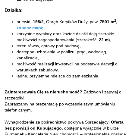
Działka:
2
nr ewid.
198/2
, Obręb Korytków Duży, pow.
7501 m
,
zobacz mapę
korzystne wymiary oraz kształt działki dają szerokie
możliwości zagospodarowania (szerokość:
22 m
),
teren równy, gotowy pod budowę,
dostępne uzbrojenie w pobliżu: prąd, wodociąg,
kanalizacja,
możliwość realizacji inwestycji na podstawie decyzji o
warunkach zabudowy,
ładne, przyjemne miejsce do zamieszkania.
Zainteresowała Cię ta nieruchomość?
Zadzwoń i zapytaj o
szczegóły!
Zapraszamy na prezentację po wcześniejszym umówieniu
telefonicznym.
Wynagrodzenie za pośrednictwo pokrywa Sprzedający!
Oferta
bez prowizji od Kupującego
, dostępna wyłącznie w biurze
Furmanek - Kancelaria Nieruchomości – profesjonalna obsługa