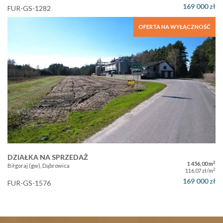
169 000 zł
FUR-GS-1282
OFERTA NA WYŁĄCZNOŚĆ
DZIAŁKA NA SPRZEDAŻ
2
1 456,00 m
Biłgoraj (gw), Dąbrowica
2
116,07 zł/m
169 000 zł
FUR-GS-1576