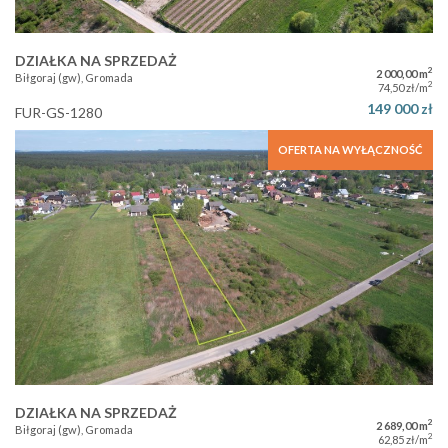
DZIAŁKA NA SPRZEDAŻ
2
2 000,00 m
Biłgoraj (gw), Gromada
2
74,50 zł/m
149 000 zł
FUR-GS-1280
OFERTA NA WYŁĄCZNOŚĆ
DZIAŁKA NA SPRZEDAŻ
2
2 689,00 m
Biłgoraj (gw), Gromada
2
62,85 zł/m