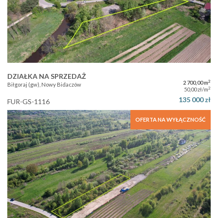
DZIAŁKA NA SPRZEDAŻ
2
2 700,00 m
Biłgoraj (gw), Nowy Bidaczów
2
50,00 zł/m
135 000 zł
FUR-GS-1116
OFERTA NA WYŁĄCZNOŚĆ