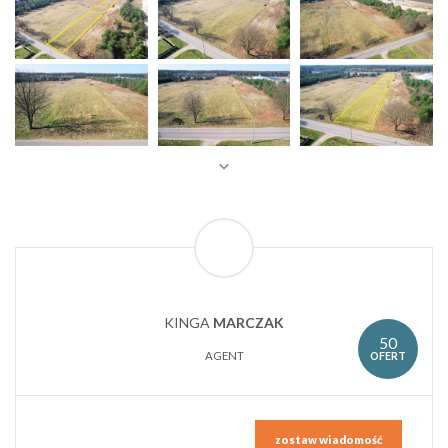
KINGA
MARCZAK
50
OFERT
AGENT
zostaw wiadomość