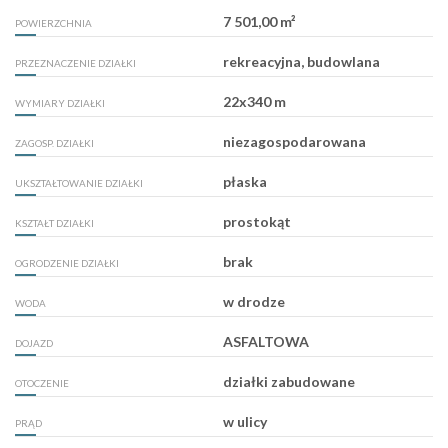
7 501,00 m²
POWIERZCHNIA
rekreacyjna, budowlana
PRZEZNACZENIE DZIAŁKI
22x340 m
WYMIARY DZIAŁKI
niezagospodarowana
ZAGOSP. DZIAŁKI
płaska
UKSZTAŁTOWANIE DZIAŁKI
prostokąt
KSZTAŁT DZIAŁKI
brak
OGRODZENIE DZIAŁKI
w drodze
WODA
ASFALTOWA
DOJAZD
działki zabudowane
OTOCZENIE
w ulicy
PRĄD