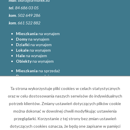
mail
:
biuro@furmanek.eu
tel
. 84 686 03 05
kom
. 502 649 286
kom
. 661 522 882
Mieszkania
na wynajem
Domy
na wynajem
Działki
na wynajem
Lokale
na wynajem
Hale
na wynajem
Obiekty
na wynajem
Mieszkania
na sprzedaż
Domy
na sprzedaż
Działki
na sprzedaż
Lokale
na sprzedaż
Ta strona wykorzystuje pliki cookies w celach statystycznych
Hale
na sprzedaż
oraz w celu dostosowania naszych serwisów do indywidualnych
Obiekty
na sprzedaż
potrzeb klientów. Zmiany ustawień dotyczących plików cookie
Strona główna
Oferty nieruchomości
Zgłoś ofertę
Kredyty
można dokonać w dowolnej chwili modyfikując ustawienia
przeglądarki. Korzystanie z tej strony bez zmian ustawień
Referencje
Kontakt
dotyczących cookies oznacza, że będą one zapisane w pamięci