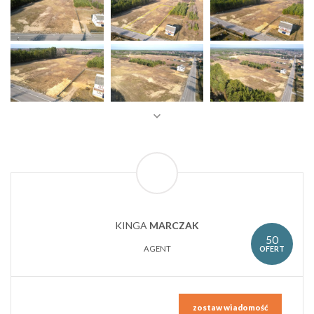
KINGA
MARCZAK
50
OFERT
AGENT
zostaw wiadomość