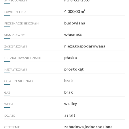
SYMBOL OFERTY
4 000,00 m²
POWIERZCHNIA
budowlana
PRZEZNACZENIE DZIAŁKI
własność
STAN PRAWNY
niezagospodarowana
ZAGOSP. DZIAŁKI
płaska
UKSZTAŁTOWANIE DZIAŁKI
prostokąt
KSZTAŁT DZIAŁKI
brak
OGRODZENIE DZIAŁKI
brak
GAZ
w ulicy
WODA
asfalt
DOJAZD
zabudowa jednorodzinna
OTOCZENIE