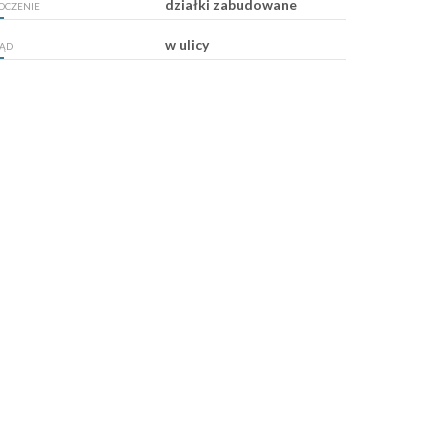
działki zabudowane
OCZENIE
w ulicy
ĄD