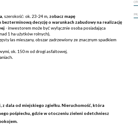
OT
PR
ha
, szerokość: ok. 23-24 m,
zobacz mapę
da
bezterminową decyzję o warunkach zabudowy na realizację
wej
- inwestorem może być wyłącznie osoba posiadająca
onad 1 ha użytków rolnych),
ie gęsty las mieszany, obszar zadrzewiony ze znacznym spadkiem
mi, ok. 150 m od drogi asfaltowej,
aniach.
, z dala od miejskiego zgiełku. Nieruchomość, która
ego pośpiechu, gdzie w otoczeniu zieleni odetchniesz
spokojem.