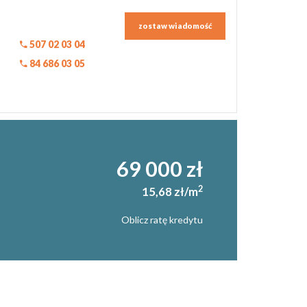
zostaw wiadomość
507 02 03 04
84 686 03 05
69 000 zł
2
15,68 zł/m
Oblicz ratę kredytu