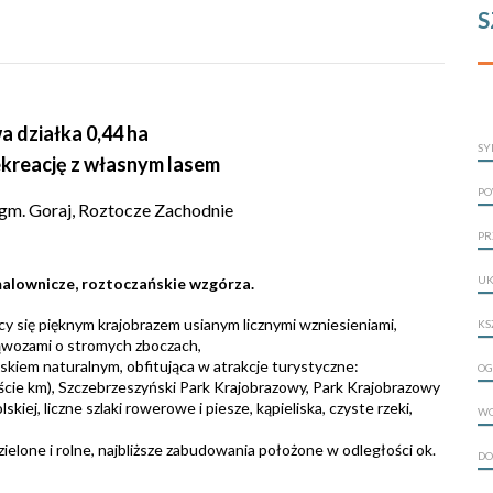
S
 działka 0,44 ha
SY
rekreację z własnym lasem
PO
m. Goraj, Roztocze Zachodnie
PR
UK
alownicze, roztoczańskie wzgórza.
y się pięknym krajobrazem usianym licznymi wzniesieniami,
KS
ąwozami o stromych zboczach,
skiem naturalnym, obfitująca w atrakcje turystyczne:
OG
ście km), Szczebrzeszyński Park Krajobrazowy, Park Krajobrazowy
ej, liczne szlaki rowerowe i piesze, kąpieliska, czyste rzeki,
W
ielone i rolne, najbliższe zabudowania położone w odległości ok.
DO