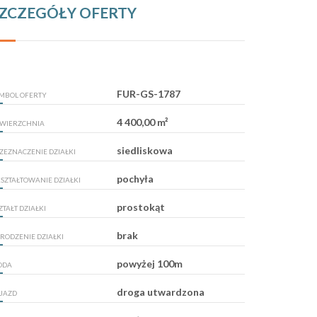
ZCZEGÓŁY OFERTY
FUR-GS-1787
MBOL OFERTY
4 400,00 m²
WIERZCHNIA
siedliskowa
ZEZNACZENIE DZIAŁKI
pochyła
SZTAŁTOWANIE DZIAŁKI
prostokąt
ZTAŁT DZIAŁKI
brak
RODZENIE DZIAŁKI
powyżej 100m
ODA
droga utwardzona
JAZD