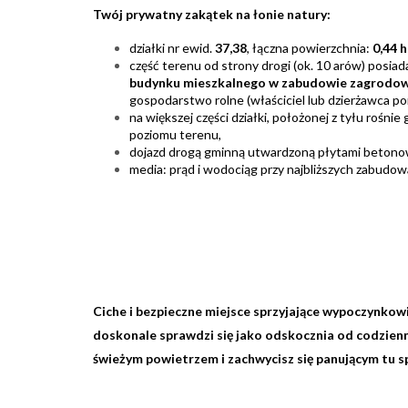
Twój prywatny zakątek na łonie natury:
działki nr ewid.
37,38
, łączna powierzchnia:
0,44 
część terenu od strony drogi (ok. 10 arów) posia
budynku mieszkalnego w zabudowie zagrodo
gospodarstwo rolne (właściciel lub dzierżawca p
na większej części działki, położonej z tyłu rośn
poziomu terenu,
dojazd drogą gminną utwardzoną płytami betonowy
media: prąd i wodociąg przy najbliższych zabudow
Ciche i bezpieczne miejsce sprzyjające wypoczynkowi
doskonale sprawdzi się jako odskocznia od codzienn
świeżym powietrzem i zachwycisz się panującym tu 