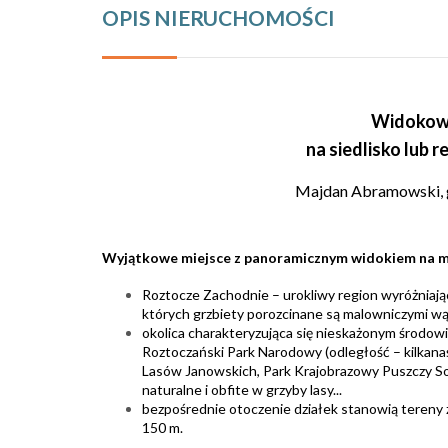
OPIS NIERUCHOMOŚCI
Widokowa
na siedlisko lub 
Majdan Abramowski, g
Wyjątkowe miejsce z panoramicznym widokiem na m
Roztocze Zachodnie – urokliwy region wyróżniając
których grzbiety porozcinane są malowniczymi w
okolica charakteryzująca się nieskażonym środowi
Roztoczański Park Narodowy (odległość – kilkana
Lasów Janowskich, Park Krajobrazowy Puszczy Solski
naturalne i obfite w grzyby lasy...
bezpośrednie otoczenie działek stanowią tereny z
150 m.