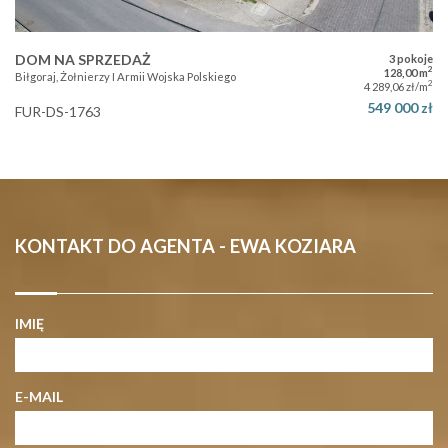
DOM NA SPRZEDAŻ
3 pokoje
2
128,00 m
Biłgoraj, Żołnierzy I Armii Wojska Polskiego
2
4 289,06 zł/m
549 000 zł
FUR-DS-1763
KONTAKT DO AGENTA - EWA KOZIARA
IMIĘ
E-MAIL