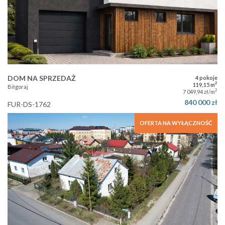
DOM NA SPRZEDAŻ
4 pokoje
2
119,15 m
Biłgoraj
2
7 049,94 zł/m
840 000 zł
FUR-DS-1762
OFERTA NA WYŁĄCZNOŚĆ