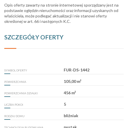
Opis oferty zawarty na stronie internetowej sporządzany jest na
podstawie oględzin nieruchomości oraz informacji uzyskanych od
właściciela, może podlegać aktualizacji i nie stanowi oferty
określonej w art. 66 i następnych K.C.
SZCZEGÓŁY OFERTY
FUR-DS-1442
SYMBOL OFERTY
105,00 m²
POWIERZCHNIA
456 m²
POWIERZCHNIA DZIAŁKI
5
LICZBA POKOI
bliźniak
RODZAJ DOMU
pustak
TECHNOLOGIA BUDOWLANA