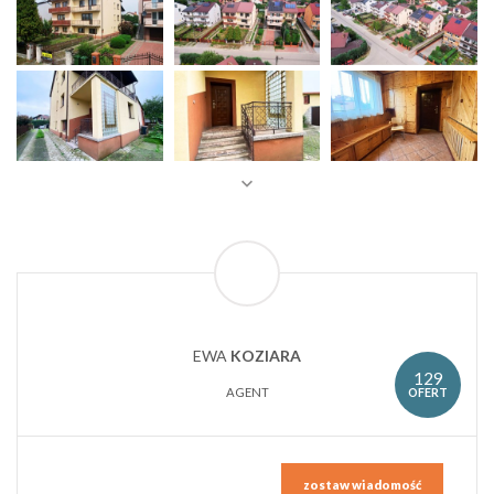
EWA
KOZIARA
129
OFERT
AGENT
zostaw wiadomość