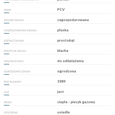
PCV
OKNA
zagospodarowana
ZAGOSP. DZIAŁKI
płaska
UKSZTAŁTOWANIE DZIAŁKI
prostokąt
KSZTAŁT DZIAŁKI
blacha
POKRYCIE DACHU
do odświeżenia
STAN BUDYNKU
ogrodzona
OGRODZENIE DZIAŁKI
1989
ROK BUDOWY
jest
GAZ
ciepła - piecyk gazowy
WODA
osiedle
OTOCZENIE