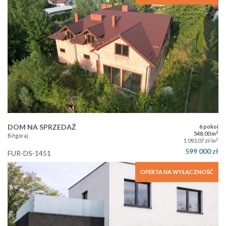
DOM NA SPRZEDAŻ
6 pokoi
2
548,00 m
Biłgoraj
2
1 093,07 zł/m
599 000 zł
FUR-DS-1451
OFERTA NA WYŁĄCZNOŚĆ