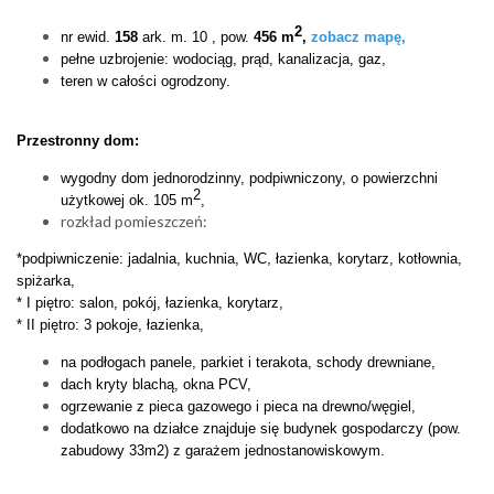
2
nr ewid.
158
ark. m. 10 , pow.
456
m
,
zobacz mapę,
pełne uzbrojenie: wodociąg, prąd, kanalizacja, gaz,
teren w całości ogrodzony.
Przestronny d
o
m:
wygodny dom jednorodzinny, podpiwniczony, o powierzchni
2
użytkowej ok.
105
m
,
rozkład pomieszczeń:
*podpiwniczenie: jadalnia, kuchnia, WC, łazienka, korytarz, kotłownia,
spiżarka,
* I piętro: salon, pokój, łazienka, korytarz,
* II piętro: 3 pokoje, łazienka,
na podłogach panele, parkiet i terakota, schody drewniane,
dach kryty blachą, okna PCV,
ogrzewanie z pieca gazowego i pieca na drewno/węgiel,
dodatkowo na działce znajduje się budynek gospodarczy (pow.
zabudowy 33m2) z garażem jednostanowiskowym.