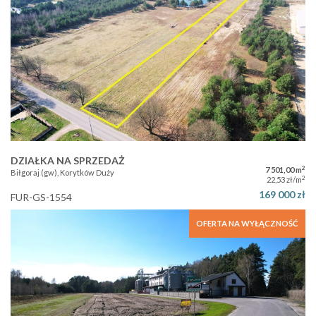
DZIAŁKA NA SPRZEDAŻ
2
7 501,00 m
Biłgoraj (gw), Korytków Duży
2
22,53 zł/m
169 000 zł
FUR-GS-1554
OFERTA NA WYŁĄCZNOŚĆ