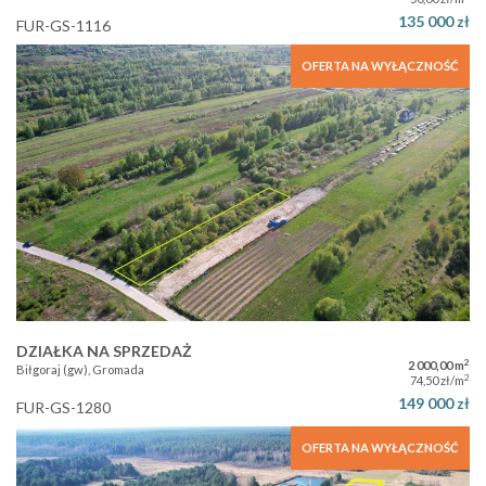
135 000 zł
FUR-GS-1116
OFERTA NA WYŁĄCZNOŚĆ
DZIAŁKA NA SPRZEDAŻ
2
2 000,00 m
Biłgoraj (gw), Gromada
2
74,50 zł/m
149 000 zł
FUR-GS-1280
OFERTA NA WYŁĄCZNOŚĆ