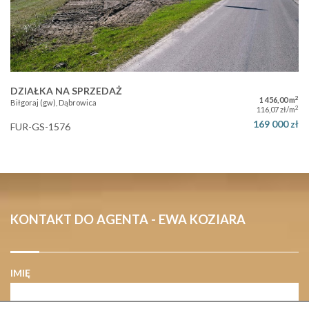
DZIAŁKA NA SPRZEDAŻ
2
1 456,00 m
Biłgoraj (gw), Dąbrowica
2
116,07 zł/m
169 000 zł
FUR-GS-1576
KONTAKT DO AGENTA - EWA KOZIARA
IMIĘ