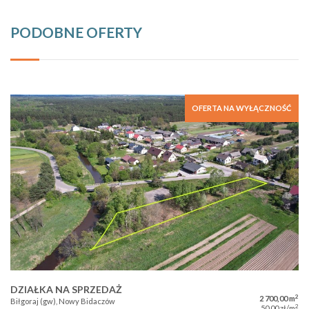
PODOBNE OFERTY
OFERTA NA WYŁĄCZNOŚĆ
DZIAŁKA NA SPRZEDAŻ
2
2 700,00 m
Biłgoraj (gw), Nowy Bidaczów
2
50,00 zł/m