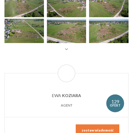
EWA
KOZIARA
129
OFERT
AGENT
zostaw wiadomość