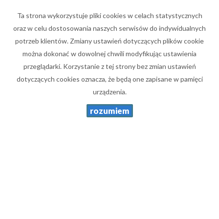
E-MAIL
Ta strona wykorzystuje pliki cookies w celach statystycznych
oraz w celu dostosowania naszych serwisów do indywidualnych
potrzeb klientów. Zmiany ustawień dotyczących plików cookie
TELEFON KOMÓRKOWY
można dokonać w dowolnej chwili modyfikując ustawienia
przeglądarki. Korzystanie z tej strony bez zmian ustawień
dotyczących cookies oznacza, że będą one zapisane w pamięci
KOD ZABEZPIECZAJĄCY
urządzenia.
rozumiem
WIADOMOŚĆ