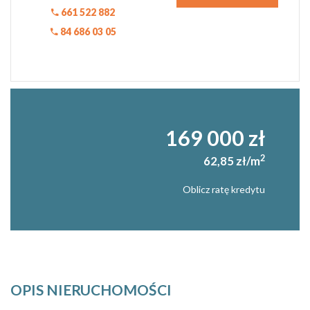
661 522 882
84 686 03 05
169 000 zł
2
62,85 zł/m
Oblicz ratę kredytu
OPIS NIERUCHOMOŚCI