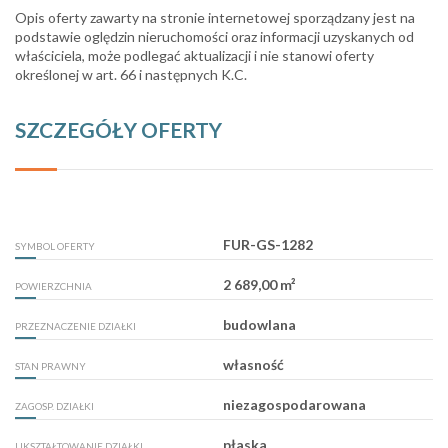
Opis oferty zawarty na stronie internetowej sporządzany jest na
podstawie oględzin nieruchomości oraz informacji uzyskanych od
właściciela, może podlegać aktualizacji i nie stanowi oferty
określonej w art. 66 i następnych K.C.
SZCZEGÓŁY OFERTY
FUR-GS-1282
SYMBOL OFERTY
2 689,00 m²
POWIERZCHNIA
budowlana
PRZEZNACZENIE DZIAŁKI
własność
STAN PRAWNY
niezagospodarowana
ZAGOSP. DZIAŁKI
płaska
UKSZTAŁTOWANIE DZIAŁKI